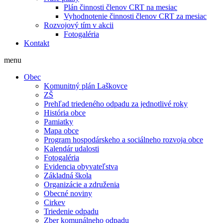
Plán činnosti členov CRT na mesiac
Vyhodnotenie činnosti členov CRT za mesiac
Rozvojový tím v akcii
Fotogaléria
Kontakt
menu
Obec
Komunitný plán Laškovce
ZŠ
Prehľad triedeného odpadu za jednotlivé roky
História obce
Pamiatky
Mapa obce
Program hospodárskeho a sociálneho rozvoja obce
Kalendár udalosti
Fotogaléria
Evidencia obyvateľstva
Základná škola
Organizácie a združenia
Obecné noviny
Cirkev
Triedenie odpadu
Zber komunálneho odpadu