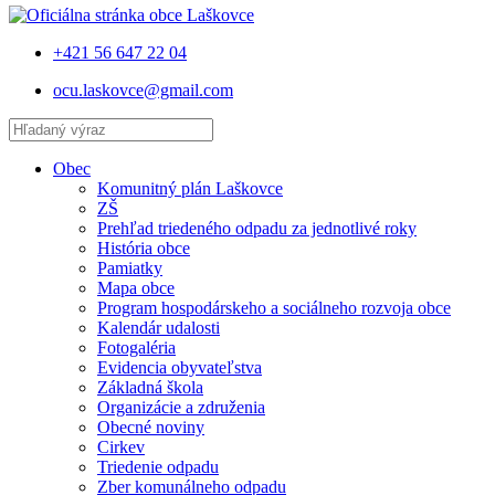
+421 56 647 22 04
ocu.laskovce@gmail.com
Obec
Komunitný plán Laškovce
ZŠ
Prehľad triedeného odpadu za jednotlivé roky
História obce
Pamiatky
Mapa obce
Program hospodárskeho a sociálneho rozvoja obce
Kalendár udalosti
Fotogaléria
Evidencia obyvateľstva
Základná škola
Organizácie a združenia
Obecné noviny
Cirkev
Triedenie odpadu
Zber komunálneho odpadu