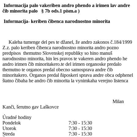
Informacija palo vakeriben andro phendo a irimen lav andre
čib minorita palo § 7b ods.1 písm.a )
Informacija- keriben čibenca narodnostno minorita
Kaleha tumenge del pes te džanel, že andro zakonos č.184/1999
Z.z. palo keriben čibenca narodnostno minorita andro pozno
predpisos themutno Slovenskej republiky so hino manuš
narodnostno minorita, hin les pravos te vakeren andro phendo he
andro irimen čib minoritakero.te del irimen organoske predalo
themutno te organos predal obecno samosprava andre čib
minoritakero. Organos predal ňiposkeri sprava andre obca odphenel
štatno čibaha he andro čib minorita la vynimkaha verejno listenca
Milan
Kanči, šerutno gav Laškovce
Úradné hodiny
Pondelok
7:30 - 15:30
Utorok
7:30 - 15:30
Streda
7:30 - 15:30