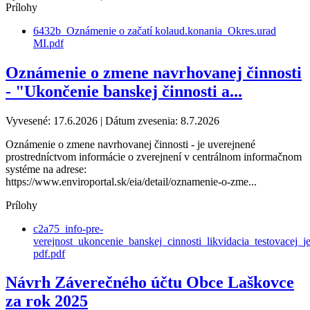
Prílohy
6432b_Oznámenie o začatí kolaud.konania_Okres.urad
MI.pdf
Oznámenie o zmene navrhovanej činnosti
- "Ukončenie banskej činnosti a...
Vyvesené: 17.6.2026 | Dátum zvesenia: 8.7.2026
Oznámenie o zmene navrhovanej činnosti - je uverejnené
prostredníctvom informácie o zverejnení v centrálnom informačnom
systéme na adrese:
https://www.enviroportal.sk/eia/detail/oznamenie-o-zme...
Prílohy
c2a75_info-pre-
verejnost_ukoncenie_banskej_cinnosti_likvidacia_testovacej_
pdf.pdf
Návrh Záverečného účtu Obce Laškovce
za rok 2025