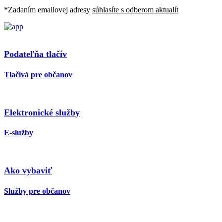
*Zadaním emailovej adresy
súhlasíte s odberom aktualít
Podateľňa tlačív
Tlačivá pre občanov
Elektronické služby
E-služby
Ako vybaviť
Služby pre občanov