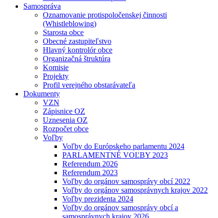
Samospráva
Oznamovanie protispoločenskej činnosti
(Whistleblowing)
Starosta obce
Obecné zastupiteľstvo
Hlavný kontrolór obce
Organizačná štruktúra
Komisie
Projekty
Profil verejného obstarávateľa
Dokumenty
VZN
Zápisnice OZ
Uznesenia OZ
Rozpočet obce
Voľby
Voľby do Európskeho parlamentu 2024
PARLAMENTNÉ VOĽBY 2023
Referendum 2026
Referendum 2023
Voľby do orgánov samosprávy obcí 2022
Voľby do orgánov samosprávnych krajov 2022
Voľby prezidenta 2024
Voľby do orgánov samosprávy obcí a
samosprávnych krajov 2026