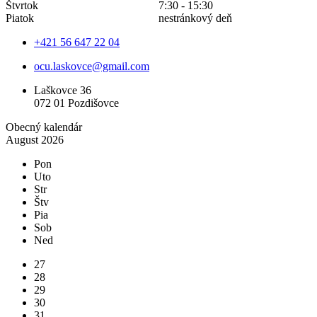
Štvrtok
7:30 - 15:30
Piatok
nestránkový deň
+421 56 647 22 04
ocu.laskovce@gmail.com
Laškovce 36
072 01 Pozdišovce
Obecný kalendár
August 2026
Pon
Uto
Str
Štv
Pia
Sob
Ned
27
28
29
30
31