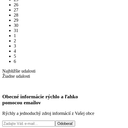
26
27
28
29
30
31
1
2
3
4
5
6
Najbližšie udalosti
Žiadne udalosti
Obecné informácie
rýchlo
a
ľahko
pomocou emailov
Rýchly a jednoduchý zdroj informácií z Vašej obce
Odoberať