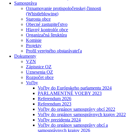
Samospráva
Oznamovanie protispoločenskej činnosti
(Whistleblowing)
Starosta obce
Obecné zastupiteľstvo
Hlavný kontrolór obce
Organizačná štruktúra
Komisie
Projekty
Profil verejného obstarávateľa
Dokumenty
VZN
Zápisnice OZ
Uznesenia OZ
Rozpočet obce
Voľby
Voľby do Európskeho parlamentu 2024
PARLAMENTNÉ VOĽBY 2023
Referendum 2026
Referendum 2023
Voľby do orgánov samosprávy obcí 2022
Voľby do orgánov samosprávnych krajov 2022
Voľby prezidenta 2024
Voľby do orgánov samosprávy obcí a
samosprávnych krajov 2026