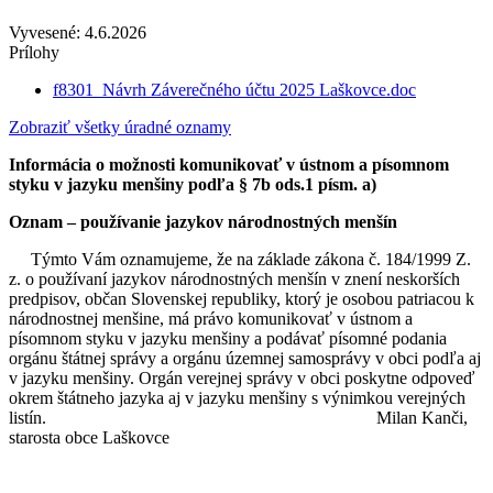
Vyvesené: 4.6.2026
Prílohy
f8301_Návrh Záverečného účtu 2025 Laškovce.doc
Zobraziť všetky úradné oznamy
Informácia o možnosti komunikovať v ústnom a písomnom
styku v jazyku menšiny podľa § 7b ods.1 písm. a)
Oznam – používanie jazykov národnostných menšín
Týmto Vám oznamujeme, že na základe zákona č. 184/1999 Z.
z. o používaní jazykov národnostných menšín v znení neskorších
predpisov, občan Slovenskej republiky, ktorý je osobou patriacou k
národnostnej menšine, má právo komunikovať v ústnom a
písomnom styku v jazyku menšiny a podávať písomné podania
orgánu štátnej správy a orgánu územnej samosprávy v obci podľa aj
v jazyku menšiny. Orgán verejnej správy v obci poskytne odpoveď
okrem štátneho jazyka aj v jazyku menšiny s výnimkou verejných
listín. Milan Kanči,
starosta obce Laškovce